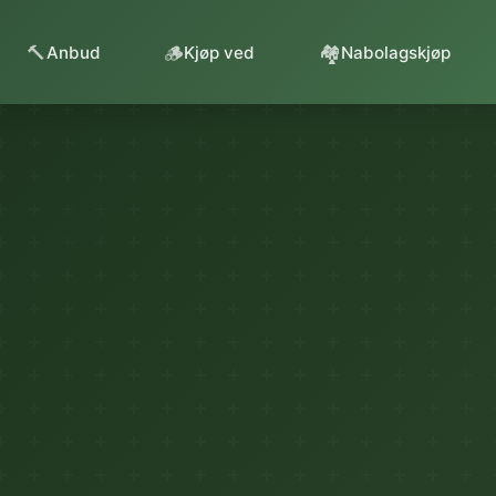
🔨
🪵
🏘️
Anbud
Kjøp ved
Nabolagskjøp