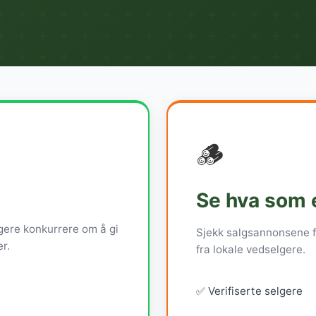
🪵
?
Se hva som e
lgere konkurrere om å gi
Sjekk salgsannonsene f
r.
fra lokale vedselgere.
✅ Verifiserte selgere