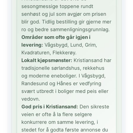
sesongmessige toppene rundt
senhøst og jul som avgjør om prisen
blir god. Tidlig bestilling gir gjerne mer
ro og bedre sammenligningsgrunnlag.
Områder som ofte går igjen i
levering:
Vågsbygd, Lund, Grim,
Kvadraturen, Flekkerøy.
Lokalt kjøpsmønster:
Kristiansand har
tradisjonelle sørlandshus, rekkehus
og moderne eneboliger. I Vågsbygd,
Randesund og Hånes er vedfyring
svært utbredt i boliger med peis eller
vedovn.
God pris i Kristiansand:
Den sikreste
veien er ofte å la flere selgere
konkurrere om samme levering, i
stedet for å godta første annonse du