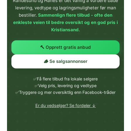
Randesund og Hånes er det vanlig å vurdere både
levering, vedtype og lagringsmuligheter før man
bestiller.
Sammenlign flere tilbud - ofte den
enkleste veien til bedre oversikt og en god pris i
Kristiansand.
🔨 Opprett gratis anbud
🪵 Se salgsannonser
✅
Få flere tilbud fra lokale selgere
✅
Velg pris, levering og vedtype
✅
Tryggere og mer oversiktlig enn Facebook-tråder
Er du vedselger? Se fordeler ↓