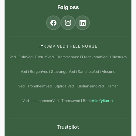
Følg oss
📍
KJØP VED I HELE NORGE
Ved i Oslo
Ved i Bærum
Ved i Drammen
Ved i Fredrikstad
Ved i Lillestrøm
Ved i Bergen
Ved i Stavanger
Ved i Sandnes
Ved i Ålesund
Ved i Trondheim
Ved i Stjørdal
Ved i Kristiansand
Ved i Hamar
Ved i Lillehammer
Ved i Tromsø
Ved i Bodø
Alle fylker →
Trustpilot