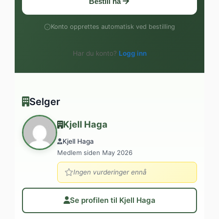
Bestill nå
Konto opprettes automatisk ved bestilling
Har du konto?
Logg inn
Selger
Kjell Haga
Kjell Haga
Medlem siden May 2026
Ingen vurderinger ennå
Se profilen til Kjell Haga