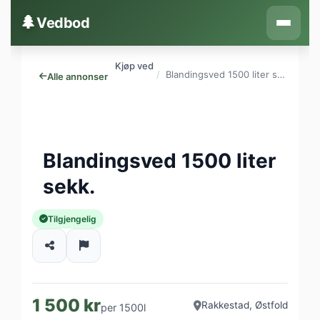
Hopp til innhold
🌲
Vedbod
Kjøp ved
Blandingsved 1500 liter sekk.
Alle annonser
Blandingsved 1500 liter
sekk.
Tilgjengelig
1 500 kr
Rakkestad, Østfold
per 1500l