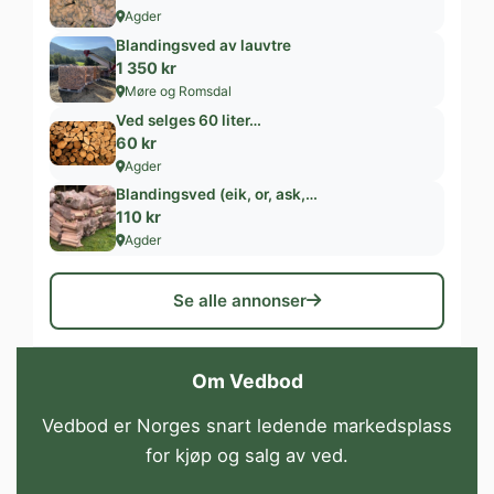
Agder
Blandingsved av lauvtre
1 350 kr
Møre og Romsdal
Ved selges 60 liter…
60 kr
Agder
Blandingsved (eik, or, ask,…
110 kr
Agder
Se alle annonser
Om Vedbod
Vedbod er Norges snart ledende markedsplass
for kjøp og salg av ved.