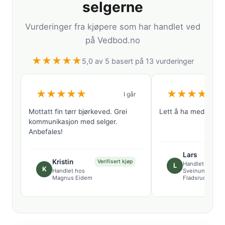
selgerne
Vurderinger fra kjøpere som har handlet ved
på Vedbod.no
★
★
★
★
★
5,0 av 5 basert på 13 vurderinger
★
★
★
★
★
★
★
★
★
★
I går
Mottatt fin tørr bjørkeved. Grei
Lett å ha med å gjø
kommunikasjon med selger.
Anbefales!
Lars
Kristin
Verifisert kjøp
Handlet hos
L
K
Handlet hos
Sveinung
Magnus Eidem
Fladsrud