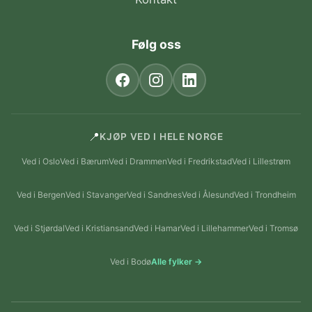
Følg oss
📍
KJØP VED I HELE NORGE
Ved i Oslo
Ved i Bærum
Ved i Drammen
Ved i Fredrikstad
Ved i Lillestrøm
Ved i Bergen
Ved i Stavanger
Ved i Sandnes
Ved i Ålesund
Ved i Trondheim
Ved i Stjørdal
Ved i Kristiansand
Ved i Hamar
Ved i Lillehammer
Ved i Tromsø
Ved i Bodø
Alle fylker →