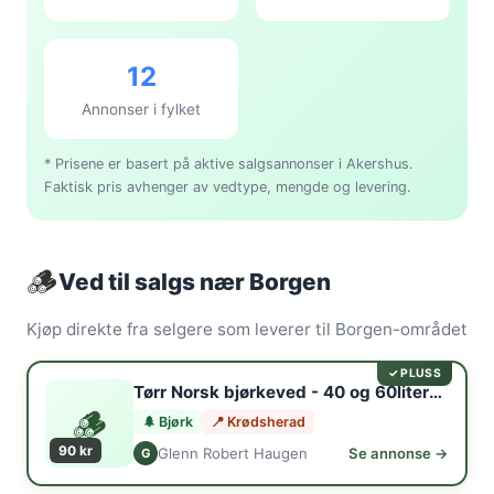
12
Annonser i fylket
* Prisene er basert på aktive salgsannonser i Akershus.
Faktisk pris avhenger av vedtype, mengde og levering.
🪵
Ved til salgs nær Borgen
Kjøp direkte fra selgere som leverer til Borgen-området
✓ PLUSS
Tørr Norsk bjørkeved - 40 og 60litersekk
🪵
🌲 Bjørk
📍 Krødsherad
90 kr
Glenn Robert Haugen
Se annonse →
G