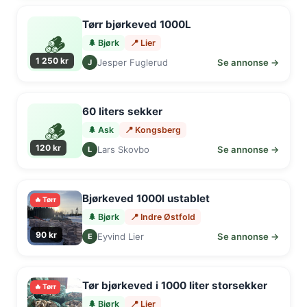
Tørr bjørkeved 1000L
🪵
🌲 Bjørk
📍 Lier
1 250 kr
Jesper Fuglerud
Se annonse →
J
60 liters sekker
🪵
🌲 Ask
📍 Kongsberg
120 kr
Lars Skovbo
Se annonse →
L
Bjørkeved 1000l ustablet
🔥 Tørr
🌲 Bjørk
📍 Indre Østfold
90 kr
Eyvind Lier
Se annonse →
E
Tør bjørkeved i 1000 liter storsekker
🔥 Tørr
🌲 Bjørk
📍 Lier