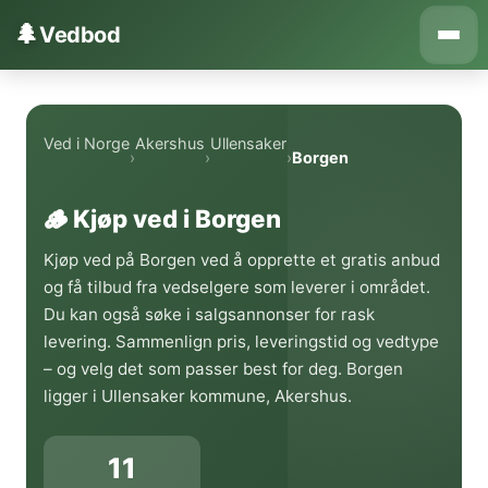
Hopp til innhold
🌲
Vedbod
Ved i Norge
Akershus
Ullensaker
›
›
›
Borgen
🪵 Kjøp ved i Borgen
Kjøp ved på Borgen ved å opprette et gratis anbud
og få tilbud fra vedselgere som leverer i området.
Du kan også søke i salgsannonser for rask
levering. Sammenlign pris, leveringstid og vedtype
– og velg det som passer best for deg. Borgen
ligger i Ullensaker kommune, Akershus.
11