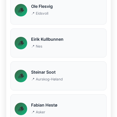
Ole Flesvig
🪵
📍 Eidsvoll
Eirik Kullbunnen
🪵
📍 Nes
Steinar Soot
🪵
📍 Aurskog-Høland
Fabian Hestø
🪵
📍 Asker