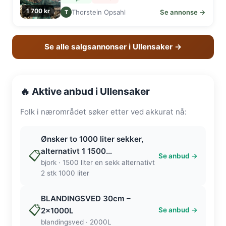
1 700 kr
Thorstein Opsahl
Se annonse →
T
Se alle salgsannonser i Ullensaker →
🔥 Aktive anbud i Ullensaker
Folk i nærområdet søker etter ved akkurat nå:
Ønsker to 1000 liter sekker,
alternativt 1 1500…
📋
Se anbud →
bjork · 1500 liter en sekk alternativt
2 stk 1000 liter
BLANDINGSVED 30cm –
📋
2x1000L
Se anbud →
blandingsved · 2000L