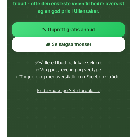
tilbud - ofte den enkleste veien til bedre oversikt
og en god pris i Ullensaker.
🔨 Opprett gratis anbud
🪵 Se salgsannonser
✅
Få flere tilbud fra lokale selgere
✅
Velg pris, levering og vedtype
✅
Tryggere og mer oversiktlig enn Facebook-tråder
Er du vedselger? Se fordeler ↓