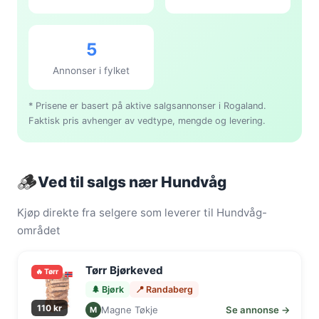
5
Annonser i fylket
* Prisene er basert på aktive salgsannonser i Rogaland.
Faktisk pris avhenger av vedtype, mengde og levering.
🪵
Ved til salgs nær Hundvåg
Kjøp direkte fra selgere som leverer til Hundvåg-
området
Tørr Bjørkeved
🔥 Tørr
🌲 Bjørk
📍 Randaberg
110 kr
Magne Tøkje
Se annonse →
M