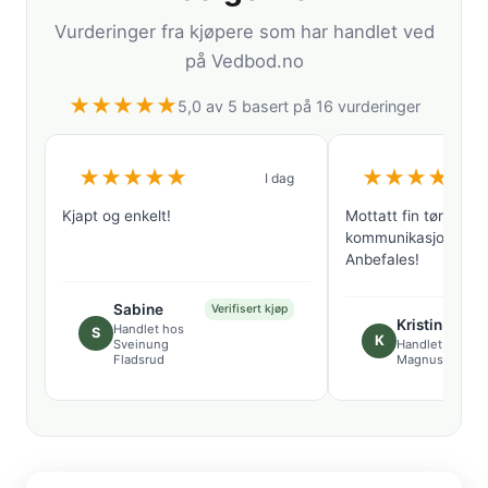
Vurderinger fra kjøpere som har handlet ved
på Vedbod.no
★
★
★
★
★
5,0 av 5 basert på 16 vurderinger
★
★
★
★
★
★
★
★
★
★
I dag
Kjapt og enkelt!
Mottatt fin tørr bjør
kommunikasjon med 
Anbefales!
Sabine
Verifisert kjøp
Kristin
Handlet hos
S
K
Sveinung
Handlet hos
Fladsrud
Magnus Eidem