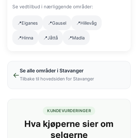
Se vedtilbud i nærliggende områder:
📍
Eiganes
📍
Gausel
📍
Hillevåg
📍
Hinna
📍
Jåttå
📍
Madla
Se alle områder i Stavanger
←
Tilbake til hovedsiden for Stavanger
KUNDEVURDERINGER
Hva kjøperne sier om
selgerne