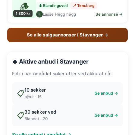
🪵
🌲 Blandingsved
📍 Tønsberg
1 800 kr
Lasse Hegg hegg
Se annonse →
L
Se alle salgsannonser i Stavanger →
🔥 Aktive anbud i Stavanger
Folk i nærområdet søker etter ved akkurat nå:
10 sekker
📋
Se anbud →
bjork · 15
30 sekker ved
📋
Se anbud →
Blandet · 20
Se alle anbud i området →