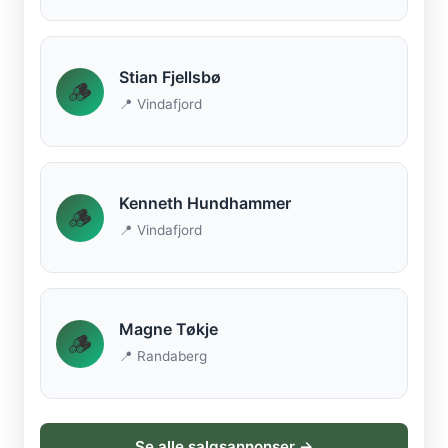
Stian Fjellsbø
🪵
📍 Vindafjord
Kenneth Hundhammer
🪵
📍 Vindafjord
Magne Tøkje
🪵
📍 Randaberg
Se alle salgsannonser →