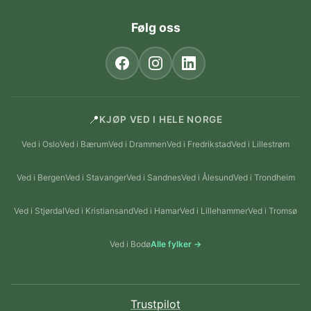
Følg oss
📍
KJØP VED I HELE NORGE
Ved i Oslo
Ved i Bærum
Ved i Drammen
Ved i Fredrikstad
Ved i Lillestrøm
Ved i Bergen
Ved i Stavanger
Ved i Sandnes
Ved i Ålesund
Ved i Trondheim
Ved i Stjørdal
Ved i Kristiansand
Ved i Hamar
Ved i Lillehammer
Ved i Tromsø
Ved i Bodø
Alle fylker →
Trustpilot