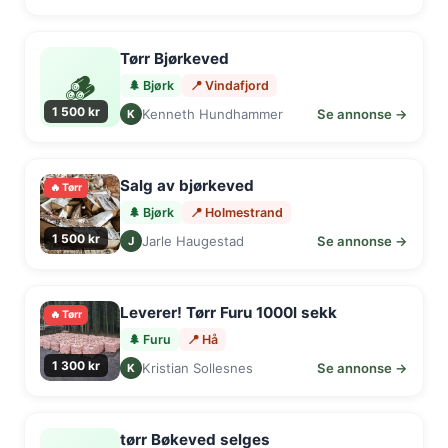
Tørr Bjørkeved
🪵
🌲 Bjørk
📍 Vindafjord
1 500 kr
Kenneth Hundhammer
Se annonse →
K
Salg av bjørkeved
🔥 Tørr
🌲 Bjørk
📍 Holmestrand
1 500 kr
Jarle Haugestad
Se annonse →
J
Leverer! Tørr Furu 1000l sekk
🔥 Tørr
🌲 Furu
📍 Hå
1 300 kr
Kristian Sollesnes
Se annonse →
K
tørr Bøkeved selges