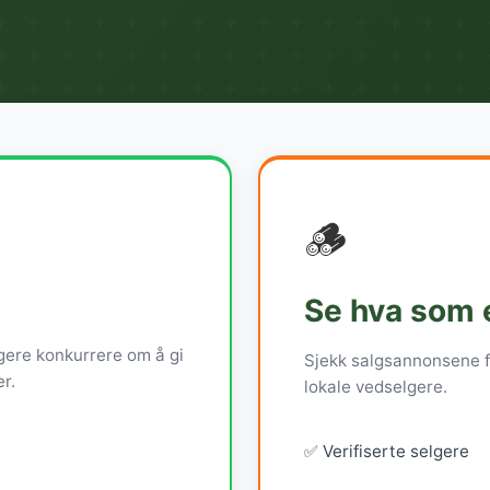
🪵
Se hva som e
lgere konkurrere om å gi
Sjekk salgsannonsene fo
r.
lokale vedselgere.
✅ Verifiserte selgere