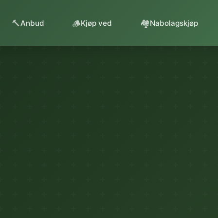
🔨
🪵
🏘️
Anbud
Kjøp ved
Nabolagskjøp