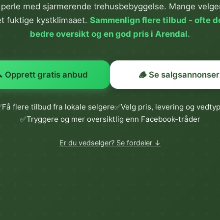
s perle med sjarmerende trehusbebyggelse. Mange velger 
det fuktige kystklimaaet.
Sammenlign flere tilbud - ofte d
bedre oversikt og en god pris i Arendal.
 Opprett gratis anbud
🪵 Se salgsannonser
✅
Få flere tilbud fra lokale selgere
✅
Velg pris, levering og vedty
✅
Tryggere og mer oversiktlig enn Facebook-tråder
Er du vedselger? Se fordeler ↓