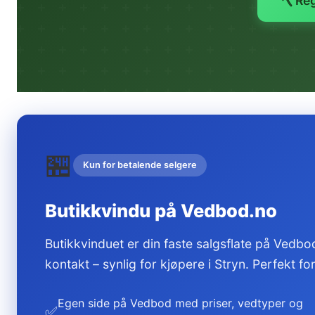
🪓 Re
🏪
Kun for betalende selgere
Butikkvindu på Vedbod.no
Butikkvinduet er din faste salgsflate på Vedbod
kontakt – synlig for kjøpere i Stryn. Perfekt f
Egen side på Vedbod med priser, vedtyper og
✅