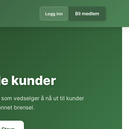
Bli medlem
Logg inn
ale kunder
som vedselger å nå ut til kunder
annet brensel.