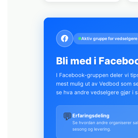
Aktiv gruppe for vedselgere
Bli med i Facebo
I Facebook-gruppen deler vi tips
mest mulig ut av Vedbod som sel
se hva andre vedselgere gjør i s
💬
Erfaringsdeling
Se hvordan andre organiserer sal
sesong og levering.