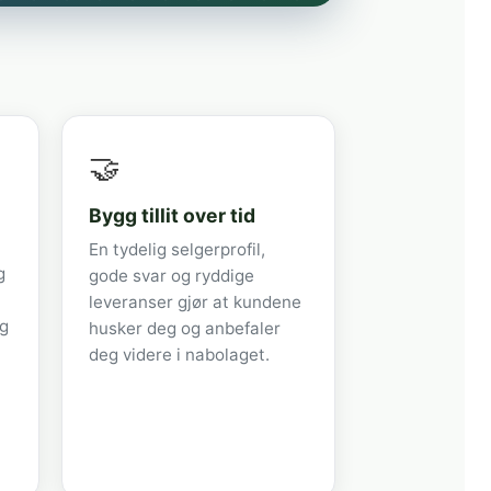
🤝
Bygg tillit over tid
En tydelig selgerprofil,
g
gode svar og ryddige
leveranser gjør at kundene
og
husker deg og anbefaler
deg videre i nabolaget.