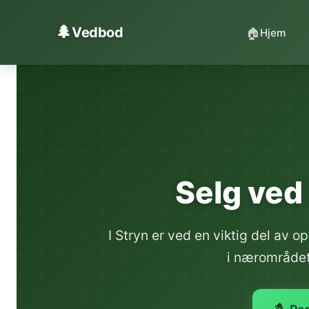
Hopp til innhold
🌲
Vedbod
🏠
Hjem
Selg ved 
I Stryn er ved en viktig del av
i nærområdet 