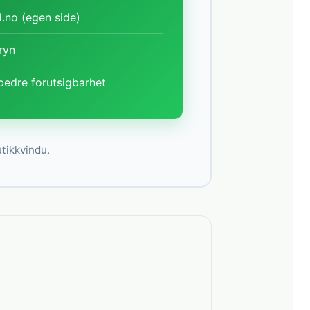
.no (egen side)
tryn
bedre forutsigbarhet
utikkvindu.