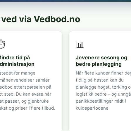
 ved via Vedbod.no
⏱️
📊
indre tid på
Jevenere sesong og
dministrasjon
bedre planlegging
 stedet for mange
Når flere kunder finner de
måhenvendelser samler
tidlig på høsten kan du
edbod etterspørselen på
planlegge hogst, tørking 
tt sted. Du kan svare når
logistikk bedre – og unngå
et passer, og gjenbruke
panikkbestillinger midt i
ekst og priser i flere tilbud.
kuldeperiodene.