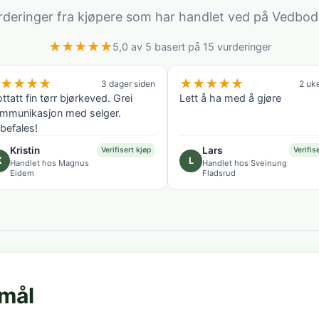
rderinger fra kjøpere som har handlet ved på Vedbod
★
★
★
★
★
5,0 av 5 basert på 15 vurderinger
★
★
★
★
★
★
★
★
★
3 dager siden
2 uk
ttatt fin tørr bjørkeved. Grei
Lett å ha med å gjøre
mmunikasjon med selger.
befales!
Kristin
Lars
Verifisert kjøp
Verifis
K
L
Handlet hos Magnus
Handlet hos Sveinung
Eidem
Fladsrud
smål