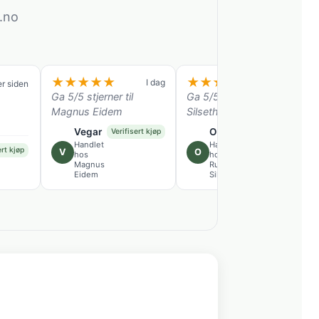
.no
★
★
★
★
★
★
★
★
★
★
I dag
3 uker siden
er siden
Ga 5/5 stjerner til
Ga 5/5 stjerner til Rune
Magnus Eidem
Silseth
Vegar
Odd
Verifisert kjøp
Verifisert kjøp
Handlet
Handlet
ert kjøp
V
O
hos
hos
Magnus
Rune
Eidem
Silseth