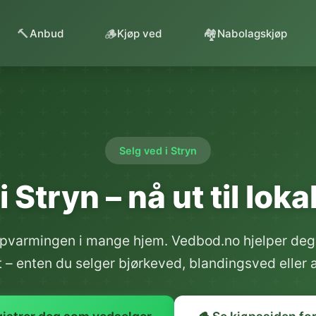
🔨
🪵
🏘️
Anbud
Kjøp ved
Nabolagskjøp
Selg ved i Stryn
i Stryn – nå ut til lok
 oppvarmingen i mange hjem. Vedbod.no hjelper deg 
– enten du selger bjørkeved, blandingsved eller 