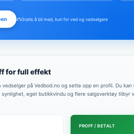
pen
Gratis å bli med, kun for ved og vedselgere
f for full effekt
om vedselger på Vedbod.no og sette opp en profil. Du ka
ll synlighet, eget butikkvindu og flere salgsverktøy tilbyr 
PROFF / BETALT