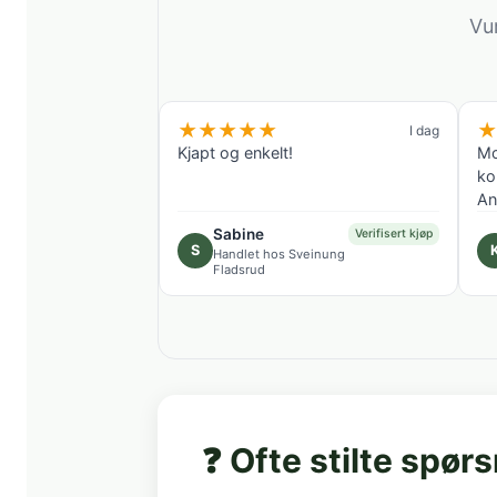
Vu
★
★
★
★
★
★
I dag
Kjapt og enkelt!
Mo
ko
An
Sabine
Verifisert kjøp
S
Handlet hos Sveinung
Fladsrud
❓ Ofte stilte spør