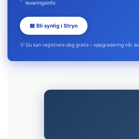
leveringsinfo
🏪 Bli synlig i Stryn
💡 Du kan registrere deg gratis – oppgradering når du 