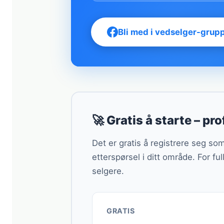
Bli med i vedselger-grup
🚀 Gratis å starte – prof
Det er gratis å registrere seg s
etterspørsel i ditt område. For fu
selgere.
GRATIS