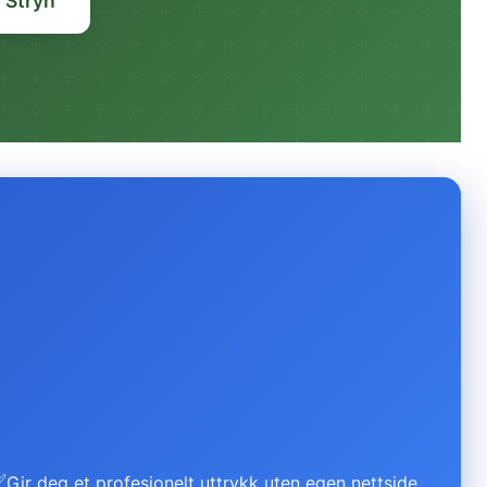
 Stryn
✅
Gir deg et profesjonelt uttrykk uten egen nettside