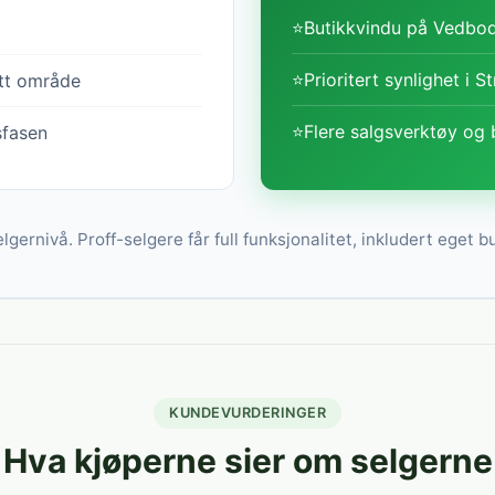
⭐
Butikkvindu på Vedbod
⭐
Prioritert synlighet i S
itt område
⭐
Flere salgsverktøy og 
sfasen
lgernivå. Proff-selgere får full funksjonalitet, inkludert eget b
KUNDEVURDERINGER
Hva kjøperne sier om selgerne