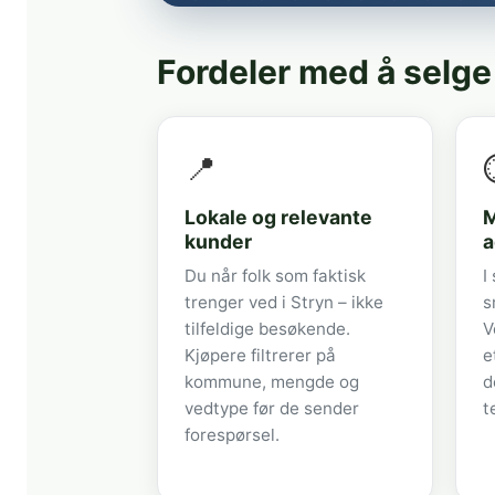
Fordeler med å selge
📍
Lokale og relevante
M
kunder
a
Du når folk som faktisk
I
trenger ved i Stryn – ikke
s
tilfeldige besøkende.
V
Kjøpere filtrerer på
e
kommune, mengde og
d
vedtype før de sender
t
forespørsel.