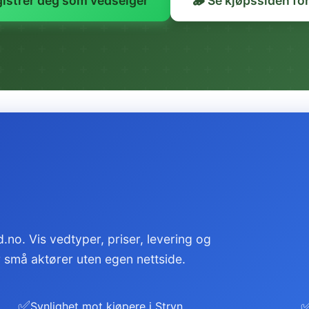
gistrer deg som vedselger
🪵 Se kjøpssiden for
.no. Vis vedtyper, priser, levering og
or små aktører uten egen nettside.
✅
Synlighet mot kjøpere i Stryn