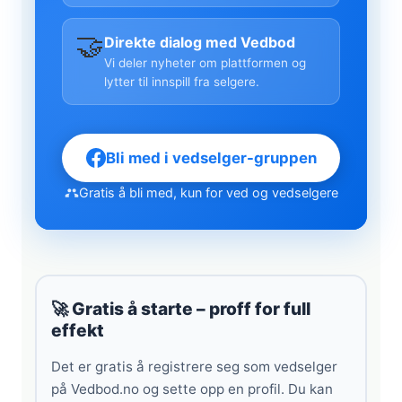
🤝
Direkte dialog med Vedbod
Vi deler nyheter om plattformen og
lytter til innspill fra selgere.
Bli med i vedselger-gruppen
Gratis å bli med, kun for ved og vedselgere
🚀 Gratis å starte – proff for full
effekt
Det er gratis å registrere seg som vedselger
på Vedbod.no og sette opp en profil. Du kan