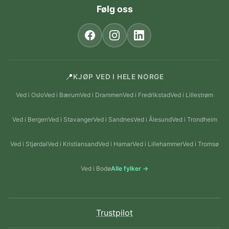
Følg oss
📍
KJØP VED I HELE NORGE
Ved i Oslo
Ved i Bærum
Ved i Drammen
Ved i Fredrikstad
Ved i Lillestrøm
Ved i Bergen
Ved i Stavanger
Ved i Sandnes
Ved i Ålesund
Ved i Trondheim
Ved i Stjørdal
Ved i Kristiansand
Ved i Hamar
Ved i Lillehammer
Ved i Tromsø
Ved i Bodø
Alle fylker →
Trustpilot