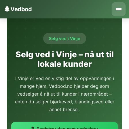
Hopp til innhold
🌲
Vedbod
Selg ved i Vinje
Selg ved i Vinje – nå ut til
lokale kunder
I Vinje er ved en viktig del av oppvarmingen i
mange hjem. Vedbod.no hjelper deg som
vedselger å nå ut til kunder i nærområdet –
enten du selger bjørkeved, blandingsved eller
annet brensel.
🪓 Registrer deg som vedselger