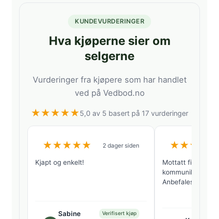
KUNDEVURDERINGER
Hva kjøperne sier om
selgerne
Vurderinger fra kjøpere som har handlet
ved på Vedbod.no
★
★
★
★
★
5,0 av 5 basert på 17 vurderinger
★
★
★
★
★
★
★
★
★
★
2 dager siden
Kjapt og enkelt!
Mottatt fin tørr b
kommunikasjon me
Anbefales!
Sabine
Verifisert kjøp