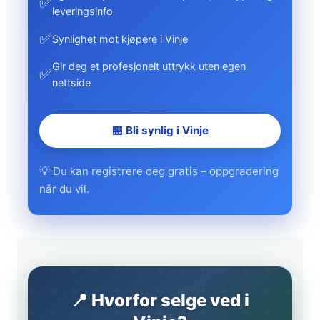
✅
leveringsinfo
✅
Synlighet mot kjøpere i Vinje
Gir deg et profesjonelt uttrykk uten egen
✅
nettside
🏪 Bli synlig i Vinje
💡 Du kan registrere deg gratis – oppgradering
når du vil.
📍 Hvorfor selge ved i