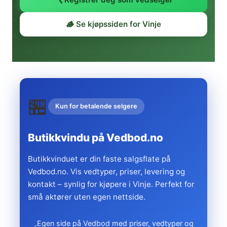
🪵 Se kjøpssiden for Vinje
🏪
Kun for betalende selgere
Butikkvindu på Vedbod.no
Butikkvinduet er din faste salgsflate på
Vedbod.no. Vis vedtyper, priser, levering og
kontakt – synlig for kjøpere i Vinje. Perfekt for
små aktører uten egen nettside.
Egen side på Vedbod med priser, vedtyper og