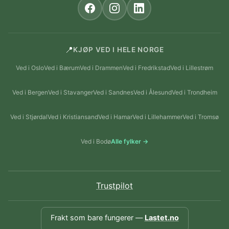
📍
KJØP VED I HELE NORGE
Ved i Oslo
Ved i Bærum
Ved i Drammen
Ved i Fredrikstad
Ved i Lillestrøm
Ved i Bergen
Ved i Stavanger
Ved i Sandnes
Ved i Ålesund
Ved i Trondheim
Ved i Stjørdal
Ved i Kristiansand
Ved i Hamar
Ved i Lillehammer
Ved i Tromsø
Ved i Bodø
Alle fylker →
Trustpilot
Frakt som bare fungerer —
Lastet.no