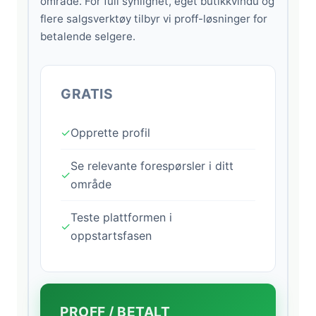
område. For full synlighet, eget butikkvindu og
flere salgsverktøy tilbyr vi proff-løsninger for
betalende selgere.
GRATIS
✓
Opprette profil
Se relevante forespørsler i ditt
✓
område
Teste plattformen i
✓
oppstartsfasen
PROFF / BETALT