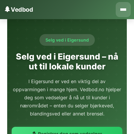
Hopp til innhold
🌲
Vedbod
Selg ved i Eigersund
Selg ved i Eigersund – nå
ut til lokale kunder
I Eigersund er ved en viktig del av
oppvarmingen i mange hjem. Vedbod.no hjelper
deg som vedselger å nå ut til kunder i
nærområdet – enten du selger bjørkeved,
blandingsved eller annet brensel.
🪓 Registrer deg som vedselger