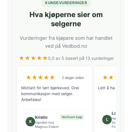
KUNDEVURDERINGER
Hva kjøperne sier om
selgerne
Vurderinger fra kjøpere som har handlet
ved på Vedbod.no
★
★
★
★
★
5,0 av 5 basert på 13 vurderinger
★
★
★
★
★
★
★
★
★
★
2 dager siden
Mottatt fin tørr bjørkeved. Grei
Lett å ha med å g
kommunikasjon med selger.
Anbefales!
Lars
Kristin
Verifisert kjøp
Handlet hos
L
K
Handlet hos
Sveinung
Magnus Eidem
Fladsrud