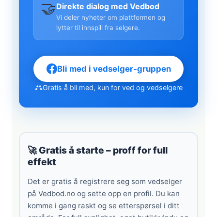
🤝
Direkte dialog med Vedbod
Vi deler nyheter om plattformen og
lytter til innspill fra selgere.
Bli med i vedselger-gruppen
Gratis å bli med, kun for ved og vedselgere
🚀 Gratis å starte – proff for full
effekt
Det er gratis å registrere seg som vedselger
på Vedbod.no og sette opp en profil. Du kan
komme i gang raskt og se etterspørsel i ditt