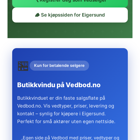
🪵 Se kjøpssiden for Eigersund
🏪
Kun for betalende selgere
Butikkvindu på Vedbod.no
Butikkvinduet er din faste salgsflate på
Vedbod.no. Vis vedtyper, priser, levering og
kontakt – synlig for kjøpere i Eigersund.
Perfekt for små aktører uten egen nettside.
Egen side på Vedbod med priser, vedtyper og