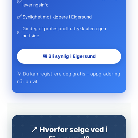
✅
leveringsinfo
✅
Synlighet mot kjøpere i Eigersund
Gir deg et profesjonelt uttrykk uten egen
✅
nettside
🏪 Bli synlig i Eigersund
💡 Du kan registrere deg gratis – oppgradering
når du vil.
📍 Hvorfor selge ved i