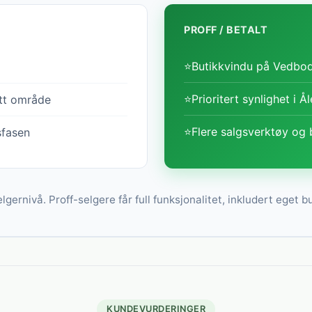
PROFF / BETALT
⭐
Butikkvindu på Vedbod
⭐
Prioritert synlighet i Å
itt område
⭐
Flere salgsverktøy og 
sfasen
lgernivå. Proff-selgere får full funksjonalitet, inkludert eget b
KUNDEVURDERINGER