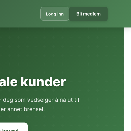
Bli medlem
Logg inn
okale kunder
 deg som vedselger å nå ut til
er annet brensel.