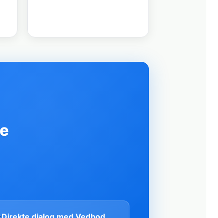
re
Direkte dialog med Vedbod