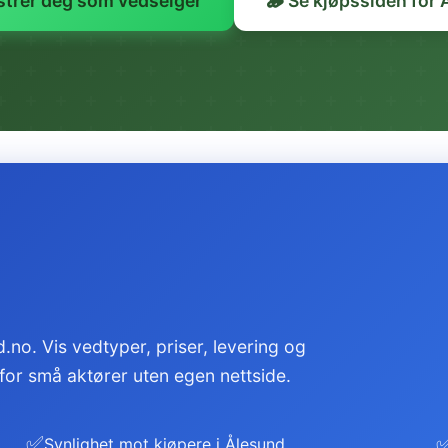
strer deg som vedselger
🪵 Se kjøpssiden for
.no. Vis vedtyper, priser, levering og
 for små aktører uten egen nettside.
✅
Synlighet mot kjøpere i Ålesund