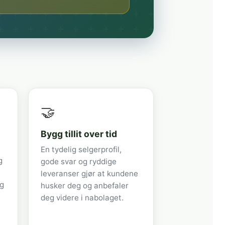
🤝
Bygg tillit over tid
En tydelig selgerprofil,
g
gode svar og ryddige
leveranser gjør at kundene
og
husker deg og anbefaler
deg videre i nabolaget.