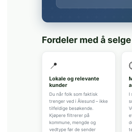
Fordeler med å selge
📍
Lokale og relevante
M
kunder
a
Du når folk som faktisk
I
trenger ved i Ålesund – ikke
s
tilfeldige besøkende.
V
Kjøpere filtrerer på
e
kommune, mengde og
d
vedtype før de sender
t