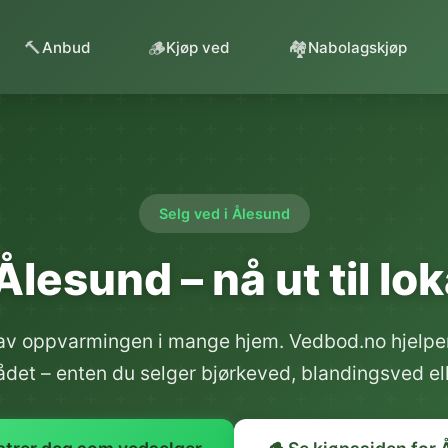
🔨
🪵
🏘️
Anbud
Kjøp ved
Nabolagskjøp
Selg ved i Ålesund
Ålesund – nå ut til l
l av oppvarmingen i mange hjem. Vedbod.no hjelper
det – enten du selger bjørkeved, blandingsved ell