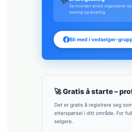
💬
Se hvordan andre organiserer sal
sesong og levering.
Bli med i vedselger-grup
🚀 Gratis å starte – prof
Det er gratis å registrere seg s
etterspørsel i ditt område. For fu
selgere.