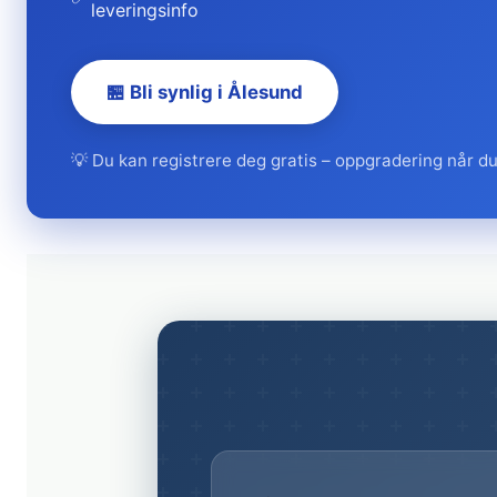
leveringsinfo
🏪 Bli synlig i Ålesund
💡 Du kan registrere deg gratis – oppgradering når du 