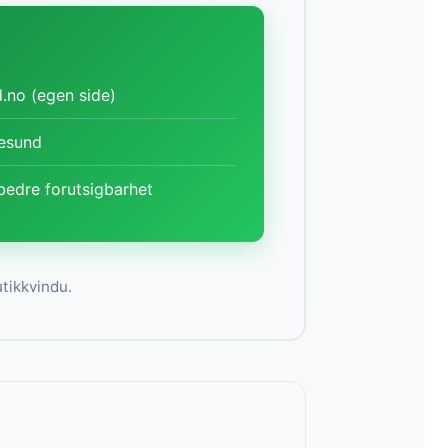
.no (egen side)
lesund
bedre forutsigbarhet
utikkvindu.