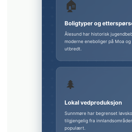
🏠
Boligtyper og etterspørs
Ålesund har historisk jugendbe
moderne eneboliger på Moa og S
utbredt.
🌲
Lokal vedproduksjon
Sunnmøre har begrenset løvsko
tilgjengelig fra innlandsområde
populært.