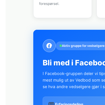
forespørsel.
Aktiv gruppe for vedselgere
Bli med i Facebo
I Facebook-gruppen deler vi tips
mest mulig ut av Vedbod som sel
se hva andre vedselgere gjør i s
Erfaringsdeling