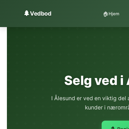
Hopp til innhold
🌲
Vedbod
🏠
Hjem
Selg ved i 
I Ålesund er ved en viktig de
kunder i nærområ