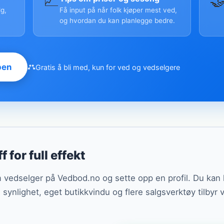
📈

g,
Få input på når folk kjøper mest ved,
og hvordan du kan planlegge bedre.
pen
Gratis å bli med, kun for ved og vedselgere
f for full effekt
om vedselger på Vedbod.no og sette opp en profil. Du ka
ll synlighet, eget butikkvindu og flere salgsverktøy tilbyr 