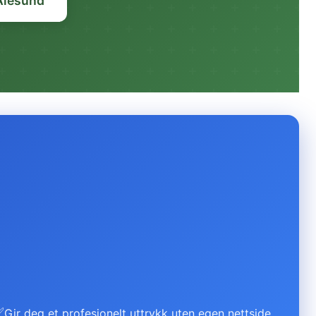
 Ålesund
✅
Gir deg et profesjonelt uttrykk uten egen nettside