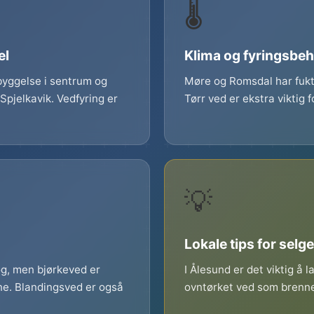
🌡️
el
Klima og fyringsbe
byggelse i sentrum og
Møre og Romsdal har fukt
pjelkavik. Vedfyring er
Tørr ved er ekstra viktig f
💡
Lokale tips for selg
g, men bjørkeved er
I Ålesund er det viktig å 
ne. Blandingsved er også
ovntørket ved som brenne