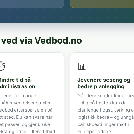
 ved via Vedbod.no
⏱️
📊
indre tid på
Jevenere sesong og
dministrasjon
bedre planlegging
 stedet for mange
Når flere kunder finner de
måhenvendelser samler
tidlig på høsten kan du
edbod etterspørselen på
planlegge hogst, tørking 
tt sted. Du kan svare når
logistikk bedre – og unngå
et passer, og gjenbruke
panikkbestillinger midt i
ekst og priser i flere tilbud.
kuldeperiodene.