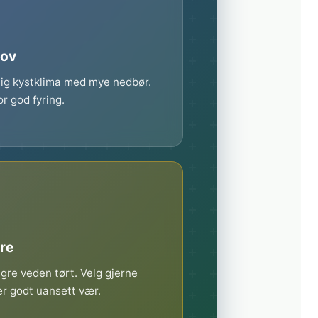
hov
ig kystklima med mye nedbør.
or god fyring.
ere
lagre veden tørt. Velg gjerne
r godt uansett vær.