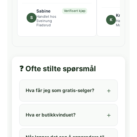
Sabine
Verifisert kjøp
Kristin
Handlet hos
S
K
Sveinung
Handlet hos
Fladsrud
Magnus Eid
❓ Ofte stilte spørsmål
Hva får jeg som gratis-selger?
Hva er butikkvinduet?