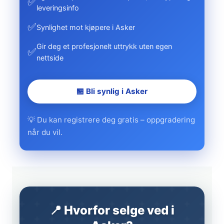
✅
leveringsinfo
✅
Synlighet mot kjøpere i Asker
Gir deg et profesjonelt uttrykk uten egen
✅
nettside
🏪 Bli synlig i Asker
💡 Du kan registrere deg gratis – oppgradering
når du vil.
📍 Hvorfor selge ved i