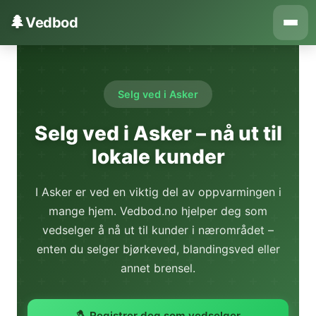
Hopp til innhold
🌲
Vedbod
Selg ved i Asker
Selg ved i Asker – nå ut til
lokale kunder
I Asker er ved en viktig del av oppvarmingen i
mange hjem. Vedbod.no hjelper deg som
vedselger å nå ut til kunder i nærområdet –
enten du selger bjørkeved, blandingsved eller
annet brensel.
🪓 Registrer deg som vedselger