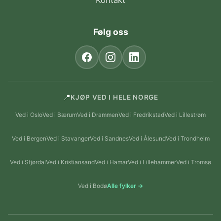
Kontakt
Følg oss
📍
KJØP VED I HELE NORGE
Ved i Oslo
Ved i Bærum
Ved i Drammen
Ved i Fredrikstad
Ved i Lillestrøm
Ved i Bergen
Ved i Stavanger
Ved i Sandnes
Ved i Ålesund
Ved i Trondheim
Ved i Stjørdal
Ved i Kristiansand
Ved i Hamar
Ved i Lillehammer
Ved i Tromsø
Ved i Bodø
Alle fylker →