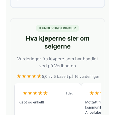
KUNDEVURDERINGER
Hva kjøperne sier om
selgerne
Vurderinger fra kjøpere som har handlet
ved på Vedbod.no
★
★
★
★
★
5,0 av 5 basert på 16 vurderinger
★
★
★
★
★
★
★
★
★
★
I dag
Kjapt og enkelt!
Mottatt fin tørr b
kommunikasjon me
Anbefales!