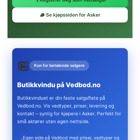
🪵 Se kjøpssiden for Asker
🏪
Kun for betalende selgere
Butikkvindu på Vedbod.no
Butikkvinduet er din faste salgsflate på
Vedbod.no. Vis vedtyper, priser, levering og
kontakt – synlig for kjøpere i Asker. Perfekt for
små aktører uten egen nettside.
Egen side på Vedbod med priser, vedtyper og