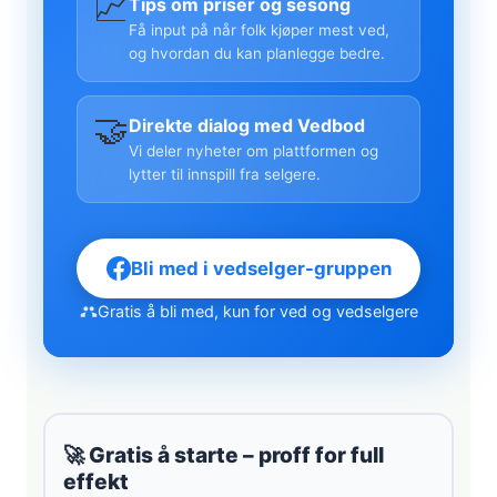
📈
Tips om priser og sesong
Få input på når folk kjøper mest ved,
og hvordan du kan planlegge bedre.
🤝
Direkte dialog med Vedbod
Vi deler nyheter om plattformen og
lytter til innspill fra selgere.
Bli med i vedselger-gruppen
Gratis å bli med, kun for ved og vedselgere
🚀 Gratis å starte – proff for full
effekt