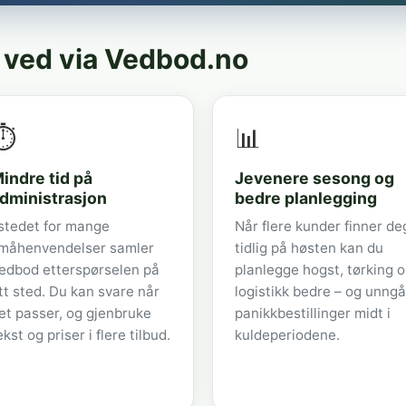
 ved via Vedbod.no
⏱️
📊
indre tid på
Jevenere sesong og
dministrasjon
bedre planlegging
 stedet for mange
Når flere kunder finner de
måhenvendelser samler
tidlig på høsten kan du
edbod etterspørselen på
planlegge hogst, tørking 
tt sted. Du kan svare når
logistikk bedre – og unngå
et passer, og gjenbruke
panikkbestillinger midt i
ekst og priser i flere tilbud.
kuldeperiodene.