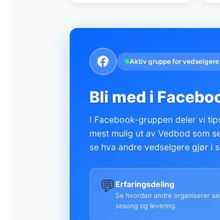
Aktiv gruppe for vedselgere
Bli med i Facebo
I Facebook-gruppen deler vi tips
mest mulig ut av Vedbod som sel
se hva andre vedselgere gjør i s
💬
Erfaringsdeling
Se hvordan andre organiserer sal
sesong og levering.