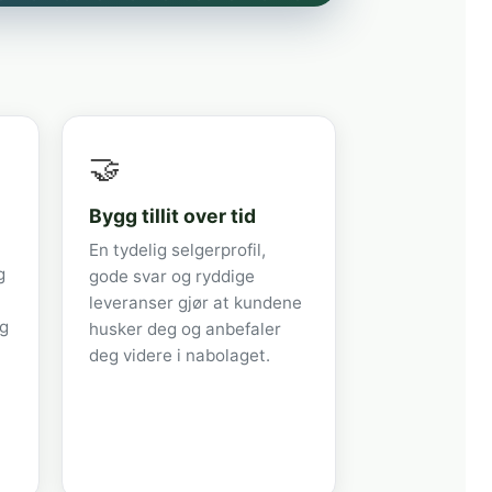
🤝
Bygg tillit over tid
En tydelig selgerprofil,
g
gode svar og ryddige
leveranser gjør at kundene
og
husker deg og anbefaler
deg videre i nabolaget.