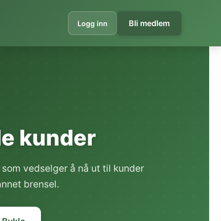
Bli medlem
Logg inn
ale kunder
som vedselger å nå ut til kunder
annet brensel.