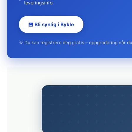
leveringsinfo
🏪 Bli synlig i Bykle
💡 Du kan registrere deg gratis – oppgradering når du 