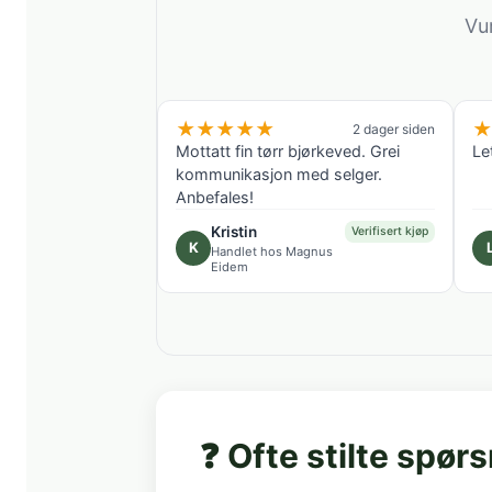
Vu
★
★
★
★
★
★
2 dager siden
Mottatt fin tørr bjørkeved. Grei
Le
kommunikasjon med selger.
Anbefales!
Kristin
Verifisert kjøp
K
Handlet hos Magnus
Eidem
❓ Ofte stilte spør