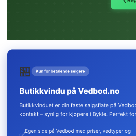
🪓 Re
🏪
Kun for betalende selgere
Butikkvindu på Vedbod.no
Butikkvinduet er din faste salgsflate på Vedbod
kontakt – synlig for kjøpere i Bykle. Perfekt f
Egen side på Vedbod med priser, vedtyper og
✅