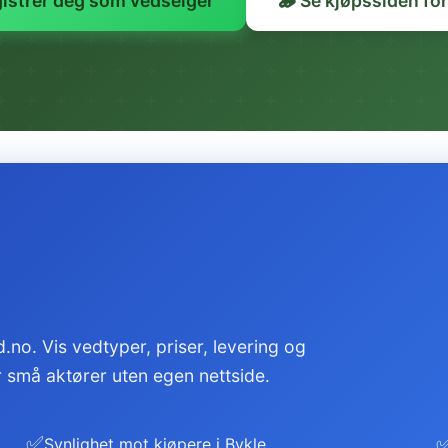
gistrer deg som vedselger
🪵 Se kjøpssiden for
.no. Vis vedtyper, priser, levering og
or små aktører uten egen nettside.
✅
Synlighet mot kjøpere i Bykle