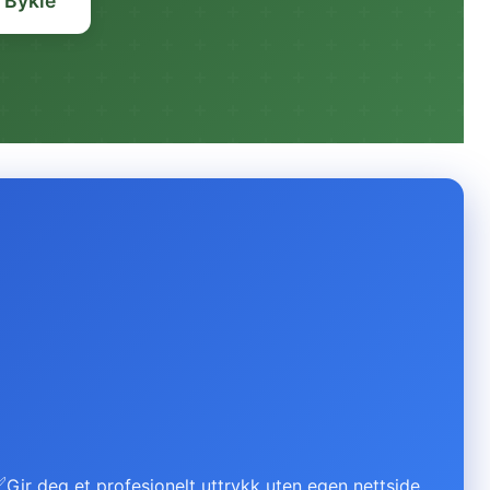
 Bykle
✅
Gir deg et profesjonelt uttrykk uten egen nettside