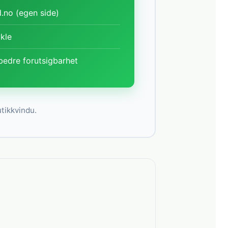
.no (egen side)
ykle
bedre forutsigbarhet
utikkvindu.