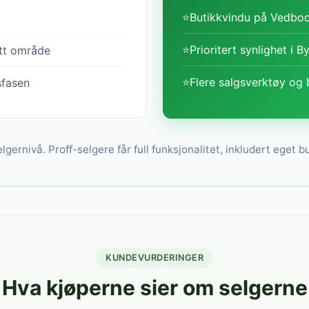
⭐
Butikkvindu på Vedbod
⭐
Prioritert synlighet i B
itt område
⭐
Flere salgsverktøy og 
sfasen
lgernivå. Proff-selgere får full funksjonalitet, inkludert eget b
KUNDEVURDERINGER
Hva kjøperne sier om selgerne