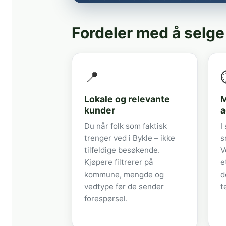
Fordeler med å selge
📍
Lokale og relevante
M
kunder
a
Du når folk som faktisk
I
trenger ved i Bykle – ikke
s
tilfeldige besøkende.
V
Kjøpere filtrerer på
e
kommune, mengde og
d
vedtype før de sender
t
forespørsel.