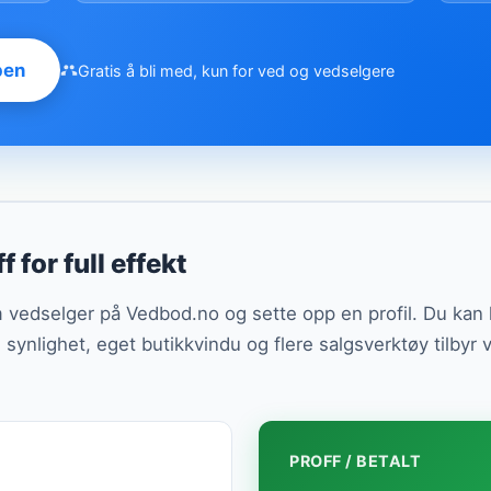
pen
Gratis å bli med, kun for ved og vedselgere
f for full effekt
om vedselger på Vedbod.no og sette opp en profil. Du ka
ll synlighet, eget butikkvindu og flere salgsverktøy tilbyr 
PROFF / BETALT