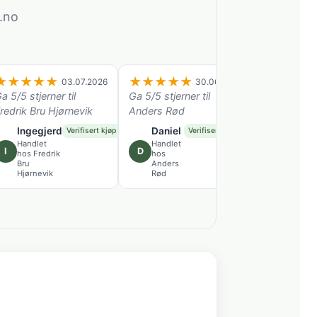
.no
★
★
★
★
★
★
★
★
★
★
★
★
★
★
03.07.2026
30.06.2026
a 5/5 stjerner til
Ga 5/5 stjerner til
Ga 5/5 stjer
redrik Bru Hjørnevik
Anders Rød
Anders Rø
Ingegjerd
Daniel
Andrej
Verifisert kjøp
Verifisert kjøp
Handlet
Handlet
Handlet
I
D
A
hos Fredrik
hos
hos
Bru
Anders
Anders
Hjørnevik
Rød
Rød