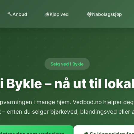
🔨
🪵
🏘️
Anbud
Kjøp ved
Nabolagskjøp
Selg ved i Bykle
i Bykle – nå ut til lok
 oppvarmingen i mange hjem. Vedbod.no hjelper deg 
– enten du selger bjørkeved, blandingsved eller 