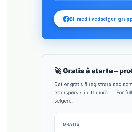
Bli med i vedselger-grup
🚀 Gratis å starte – prof
Det er gratis å registrere seg s
etterspørsel i ditt område. For fu
selgere.
GRATIS