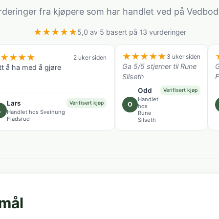
rderinger fra kjøpere som har handlet ved på Vedbod
★
★
★
★
★
5,0 av 5 basert på 13 vurderinger
★
★
★
★
★
★
★
★
★
3 uker siden
2 uker siden
Ga 5/5 stjerner til Rune
G
tt å ha med å gjøre
Silseth
F
Odd
Verifisert kjøp
Handlet
Lars
Verifisert kjøp
O
hos
L
Handlet hos Sveinung
Rune
Fladsrud
Silseth
smål