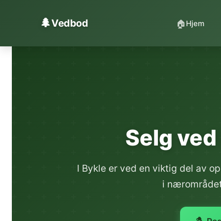
Hopp til innhold
🌲
Vedbod
🏠
Hjem
Selg ved 
I Bykle er ved en viktig del av
i nærområdet 