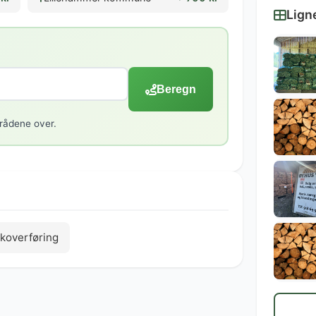
Lign
Beregn
rådene over.
koverføring