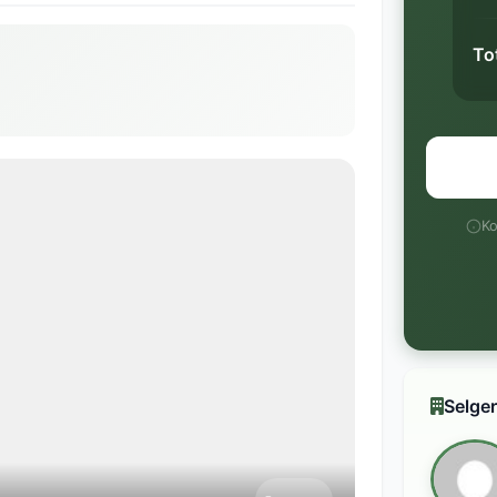
To
Ko
Selger