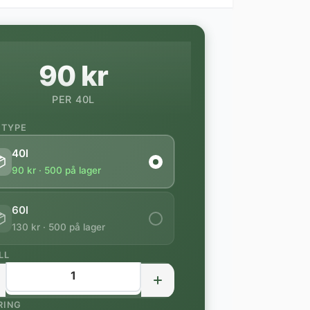
90 kr
PER 40L
 TYPE
40l

90 kr · 500 på lager
60l

130 kr · 500 på lager
LL
RING