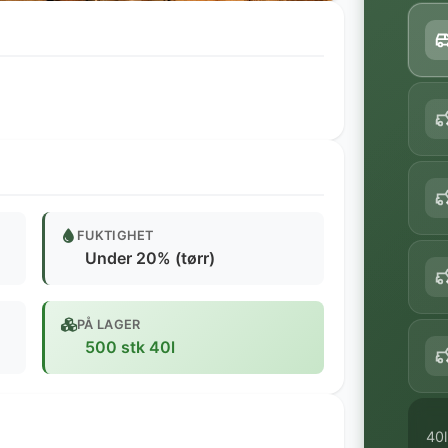
FUKTIGHET
Under 20% (tørr)
PÅ LAGER
500 stk 40l
40l