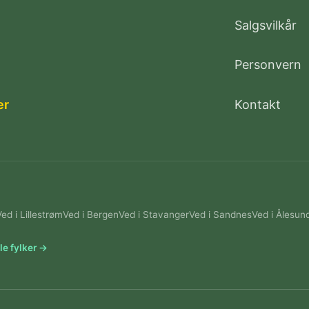
Salgsvilkår
Personvern
er
Kontakt
Ved i Lillestrøm
Ved i Bergen
Ved i Stavanger
Ved i Sandnes
Ved i Ålesun
le fylker →