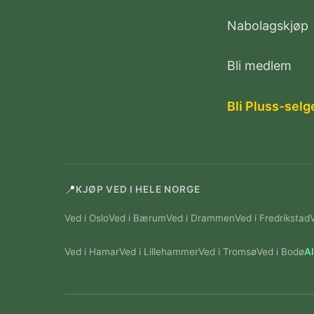
Nabolagskjøp
Bli medlem
Bli Pluss-selg
📍
KJØP VED I HELE NORGE
Ved i Oslo
Ved i Bærum
Ved i Drammen
Ved i Fredrikstad
Ved i Hamar
Ved i Lillehammer
Ved i Tromsø
Ved i Bodø
Al