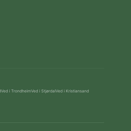
d
Ved i Trondheim
Ved i Stjørdal
Ved i Kristiansand