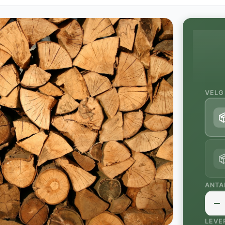
VELG


ANTA
LEVE