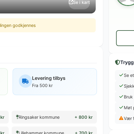
Se i kart
llingen godkjennes
Trygg
Se et
Levering tilbys
Fra 500 kr
Sjekk
Bruk
Møt 
kr
Ringsaker kommune
+ 800 kr
Vær 
kr
Lillehammer kommune
+ 700 kr