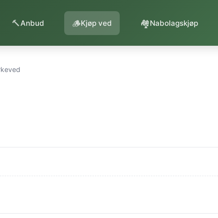
🔨
🪵
🏘️
Anbud
Kjøp ved
Nabolagskjøp
rkeved