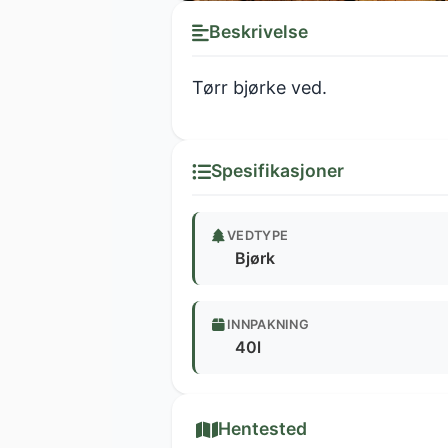
Beskrivelse
Tørr bjørke ved.
Spesifikasjoner
VEDTYPE
Bjørk
INNPAKNING
40l
Hentested