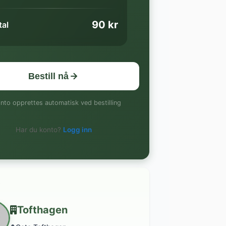
90 kr
tal
Bestill nå
nto opprettes automatisk ved bestilling
Har du konto?
Logg inn
Tofthagen