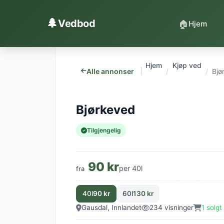
Hopp til innhold
🌲
Vedbod
🏠
Hjem
Hjem
Kjøp ved
Alle annonser
Bjø
Bjørkeved
Tilgjengelig
90 kr
per 40l
fra
40l
90 kr
60l
130 kr
Gausdal, Innlandet
234 visninger
1 solgt