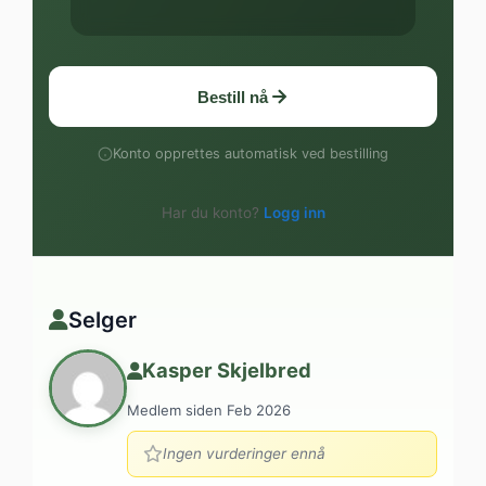
Bestill nå
Konto opprettes automatisk ved bestilling
Har du konto?
Logg inn
Selger
Kasper Skjelbred
Medlem siden Feb 2026
Ingen vurderinger ennå