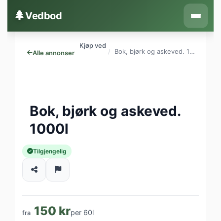
Hopp til innhold
🌲
Vedbod
Kjøp ved
Bok, bjørk og askeved. 1000l
Alle annonser
Bok, bjørk og askeved.
1000l
Tilgjengelig
150 kr
per 60l
fra