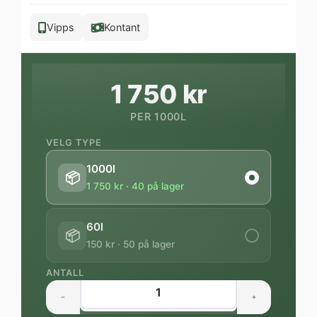
Vipps
Kontant
1 750 kr
PER 1000L
VELG TYPE
1000l
📦
1 750 kr · 40 på lager
60l
📦
150 kr · 50 på lager
ANTALL