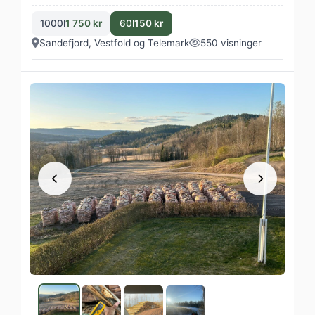
1000l
1 750 kr
60l
150 kr
Sandefjord, Vestfold og Telemark
550 visninger