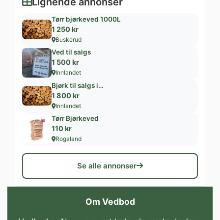
Lignende annonser
Tørr bjørkeved 1000L
1 250 kr
Buskerud
Ved til salgs
1 500 kr
Innlandet
Bjørk til salgs i…
1 800 kr
Innlandet
Tørr Bjørkeved
110 kr
Rogaland
Se alle annonser
Om Vedbod