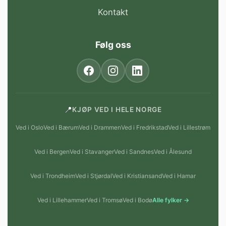
Kontakt
Følg oss
📍
KJØP VED I HELE NORGE
Ved i Oslo
Ved i Bærum
Ved i Drammen
Ved i Fredrikstad
Ved i Lillestrøm
Ved i Bergen
Ved i Stavanger
Ved i Sandnes
Ved i Ålesund
Ved i Trondheim
Ved i Stjørdal
Ved i Kristiansand
Ved i Hamar
Ved i Lillehammer
Ved i Tromsø
Ved i Bodø
Alle fylker →