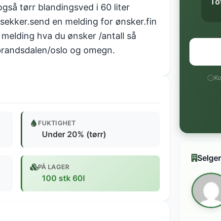
To
også tørr blandingsved i 60 liter
 sekker.send en melding for ønsker.fin
melding hva du ønsker /antall så
dbrandsdalen/oslo og omegn.
Ko
FUKTIGHET
Under 20% (tørr)
Selger
PÅ LAGER
100 stk 60l