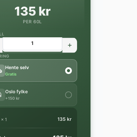
135 kr
PER 60L
LL
RING
Hente selv
Gratis
Oslo fylke
+150 kr
135 kr
×
1