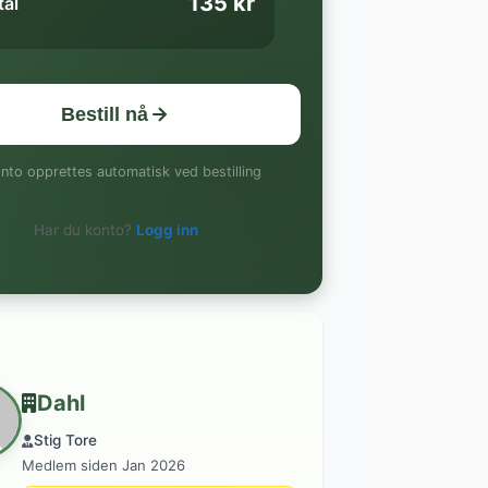
135 kr
tal
Bestill nå
nto opprettes automatisk ved bestilling
Har du konto?
Logg inn
Dahl
Stig Tore
Medlem siden Jan 2026