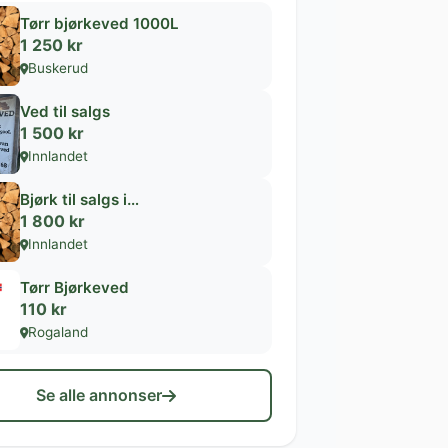
Tørr bjørkeved 1000L
1 250 kr
Buskerud
Ved til salgs
1 500 kr
Innlandet
Bjørk til salgs i…
1 800 kr
Innlandet
Tørr Bjørkeved
110 kr
Rogaland
Se alle annonser