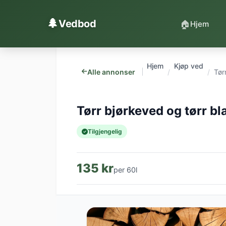
Hopp til innhold
🌲
Vedbod
🏠
Hjem
Hjem
Kjøp ved
Alle annonser
Tør
Tørr bjørkeved og tørr b
Tilgjengelig
135 kr
per 60l