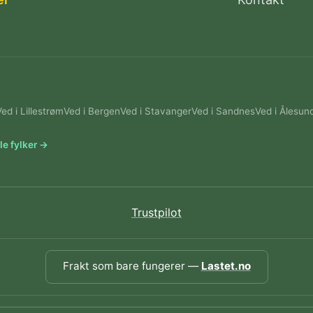
Ved i Lillestrøm
Ved i Bergen
Ved i Stavanger
Ved i Sandnes
Ved i Ålesun
le fylker →
Trustpilot
Frakt som bare fungerer —
Lastet.no