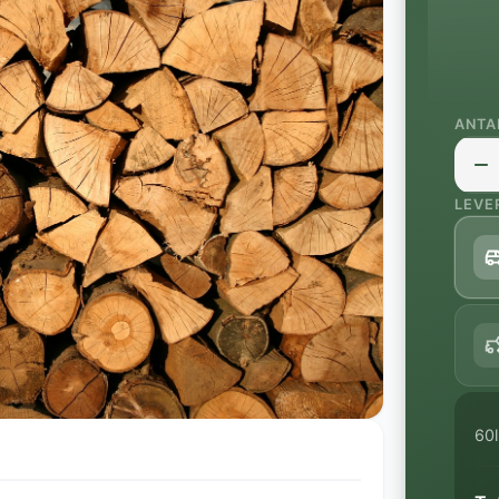
ANTA
LEVE
60l