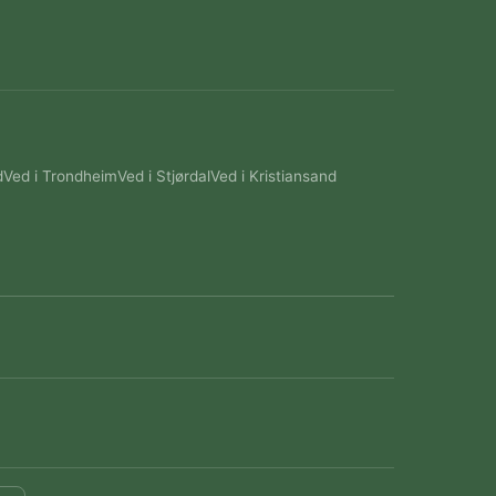
d
Ved i Trondheim
Ved i Stjørdal
Ved i Kristiansand