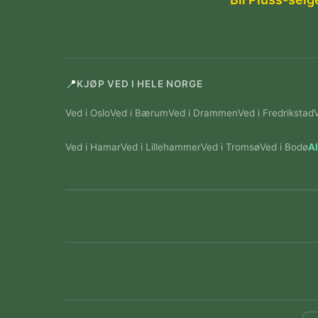
📍
KJØP VED I HELE NORGE
Ved i Oslo
Ved i Bærum
Ved i Drammen
Ved i Fredrikstad
Ved i Hamar
Ved i Lillehammer
Ved i Tromsø
Ved i Bodø
Al