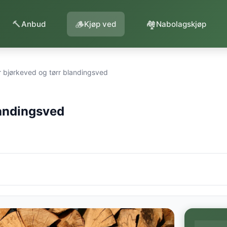
🔨
🪵
🏘️
Anbud
Kjøp ved
Nabolagskjøp
r bjørkeved og tørr blandingsved
landingsved