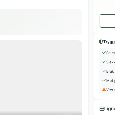
Trygg
Se et
Sjekk
Bruk
Møt 
Vær 
Lign