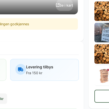
Se i kart
llingen godkjennes
Levering tilbys
Fra 150 kr
 kr