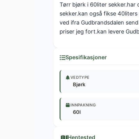
Tørr bjørk i 60liter sekker.har 
sekker.kan også fikse 40liters
ved ifra Gudbrandsdalen send 
priser jeg fort.kan levere Gu
Spesifikasjoner
VEDTYPE
Bjørk
INNPAKNING
60l
Hentested