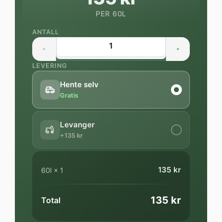
PER 60L
ANTALL
LEVERING
Hente selv
Gratis
Levanger
+135 kr
135 kr
60l
×
1
135 kr
Total