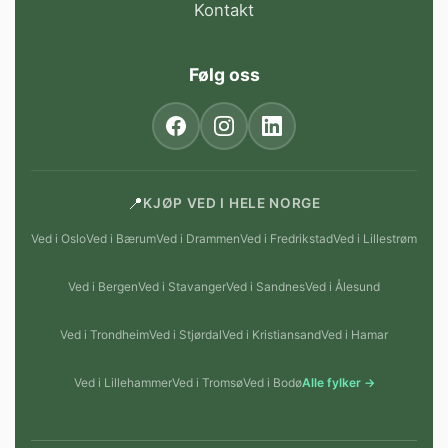
Kontakt
Følg oss
📍
KJØP VED I HELE NORGE
Ved i Oslo
Ved i Bærum
Ved i Drammen
Ved i Fredrikstad
Ved i Lillestrøm
Ved i Bergen
Ved i Stavanger
Ved i Sandnes
Ved i Ålesund
Ved i Trondheim
Ved i Stjørdal
Ved i Kristiansand
Ved i Hamar
Ved i Lillehammer
Ved i Tromsø
Ved i Bodø
Alle fylker →