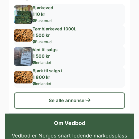
Bjørkeved
110 kr
Buskerud
Tørr bjørkeved 1000L
1 500 kr
Buskerud
Ved til salgs
1 500 kr
Innlandet
Bjørk til salgs i…
1 800 kr
Innlandet
Se alle annonser
Om Vedbod
Vedbod er Norges snart ledende markedsplass