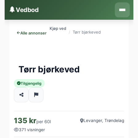
Hopp til innhold
🌲
Vedbod
Kjøp ved
Tørr bjørkeved
Alle annonser
Tørr bjørkeved
Tilgjengelig
135 kr
Levanger, Trøndelag
per 60l
371 visninger