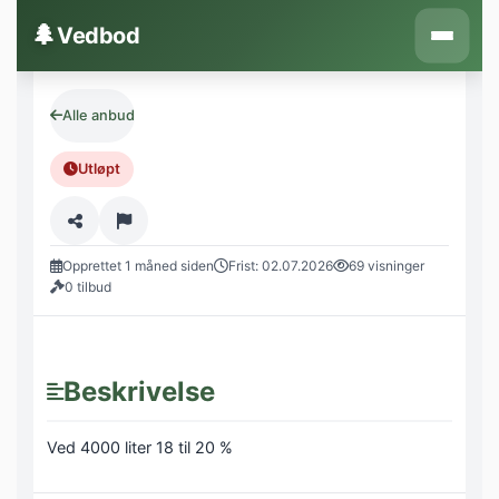
Hopp til innhold
🌲
Vedbod
Alle anbud
Utløpt
Opprettet 1 måned siden
Frist: 02.07.2026
69 visninger
0 tilbud
Beskrivelse
Ved 4000 liter 18 til 20 %