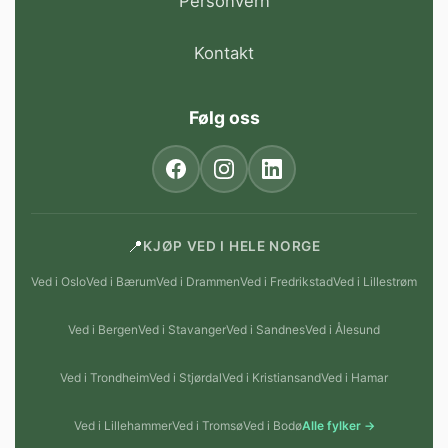
Personvern
Kontakt
Følg oss
📍
KJØP VED I HELE NORGE
Ved i Oslo
Ved i Bærum
Ved i Drammen
Ved i Fredrikstad
Ved i Lillestrøm
Ved i Bergen
Ved i Stavanger
Ved i Sandnes
Ved i Ålesund
Ved i Trondheim
Ved i Stjørdal
Ved i Kristiansand
Ved i Hamar
Ved i Lillehammer
Ved i Tromsø
Ved i Bodø
Alle fylker →