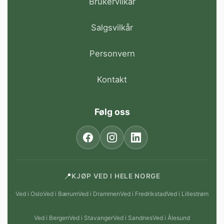
Brukervilkår
Salgsvilkår
Personvern
Kontakt
Følg oss
📍
KJØP VED I HELE NORGE
Ved i Oslo
Ved i Bærum
Ved i Drammen
Ved i Fredrikstad
Ved i Lillestrøm
Ved i Bergen
Ved i Stavanger
Ved i Sandnes
Ved i Ålesund