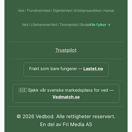
Ved i Trondheim
Ved i Stjørdal
Ved i Kristiansand
Ved i Hamar
Ved i Lillehammer
Ved i Tromsø
Ved i Bodø
Alle fylker →
Trustpilot
Frakt som bare fungerer —
Lastet.no
🇸🇪 Sjekk vår svenske markedsplass for ved —
Vedmatch.se
© 2026 Vedbod. Alle rettigheter reservert.
En del av Fri Media AS