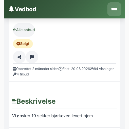
Hopp til innhold
🌲
Vedbod
Alle anbud
Solgt
Opprettet 2 måneder siden
Frist: 20.08.2026
84 visninger
4 tilbud
Beskrivelse
Vi ønsker 10 sekker bjørkeved levert hjem