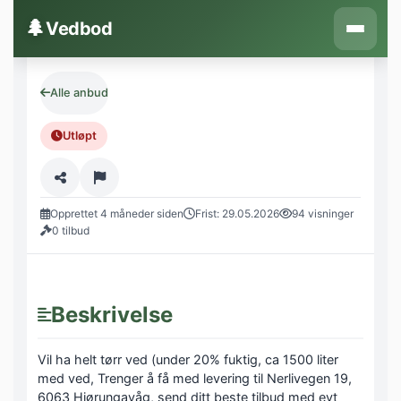
Hopp til innhold
🌲
Vedbod
Alle anbud
Utløpt
Opprettet 4 måneder siden
Frist: 29.05.2026
94 visninger
0 tilbud
Beskrivelse
Vil ha helt tørr ved (under 20% fuktig, ca 1500 liter
med ved, Trenger å få med levering til Nerlivegen 19,
6063 Hjørungavåg, send ditt beste tilbud med evt