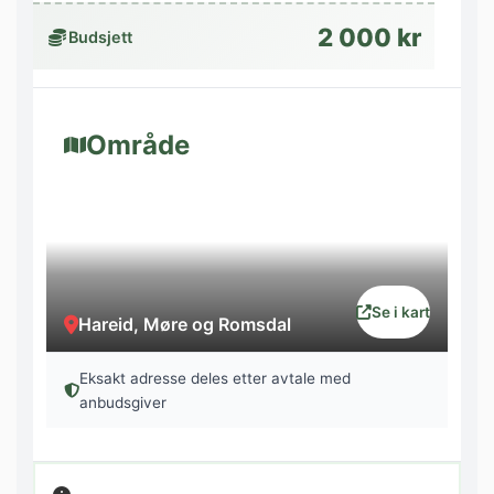
2 000 kr
Budsjett
Område
Se i kart
Hareid, Møre og Romsdal
Eksakt adresse deles etter avtale med
anbudsgiver