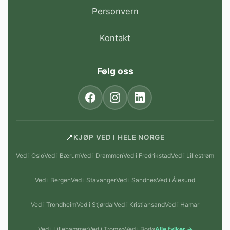
Personvern
Kontakt
Følg oss
📍
KJØP VED I HELE NORGE
Ved i Oslo
Ved i Bærum
Ved i Drammen
Ved i Fredrikstad
Ved i Lillestrøm
Ved i Bergen
Ved i Stavanger
Ved i Sandnes
Ved i Ålesund
Ved i Trondheim
Ved i Stjørdal
Ved i Kristiansand
Ved i Hamar
Ved i Lillehammer
Ved i Tromsø
Ved i Bodø
Alle fylker →