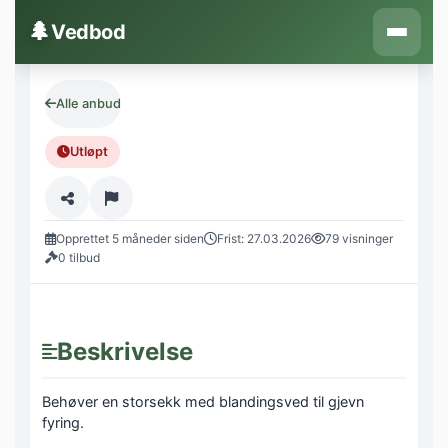
Hopp til innhold
🌲
Vedbod
Alle anbud
Utløpt
Opprettet 5 måneder siden
Frist: 27.03.2026
79 visninger
0 tilbud
Beskrivelse
Behøver en storsekk med blandingsved til gjevn
fyring.