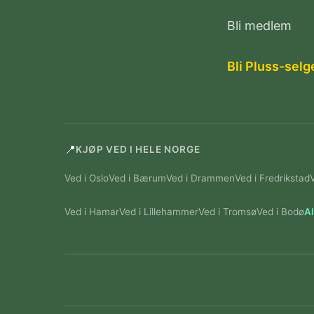
Bli medlem
Bli Pluss-selg
📍
KJØP VED I HELE NORGE
Ved i Oslo
Ved i Bærum
Ved i Drammen
Ved i Fredrikstad
Ved i Hamar
Ved i Lillehammer
Ved i Tromsø
Ved i Bodø
Al