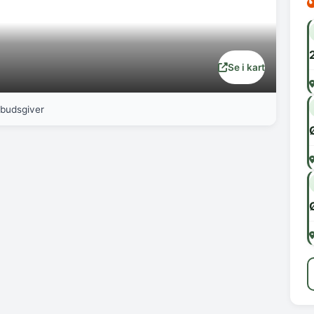
Se i kart
nbudsgiver