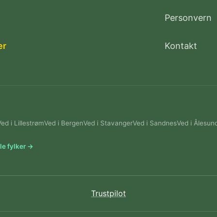
Personvern
er
Kontakt
Ved i Lillestrøm
Ved i Bergen
Ved i Stavanger
Ved i Sandnes
Ved i Ålesun
le fylker →
Trustpilot