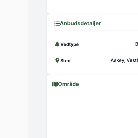
Anbudsdetaljer
B
Vedtype
Askøy, Vest
Sted
Område