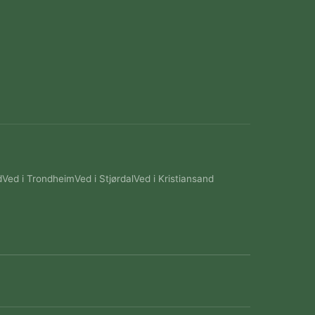
d
Ved i Trondheim
Ved i Stjørdal
Ved i Kristiansand