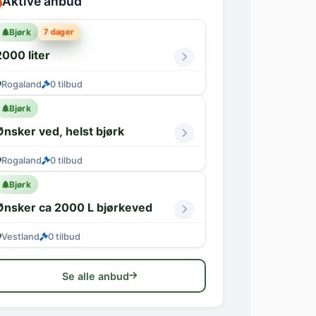
Aktive anbud
7 dager
Bjørk
2000 liter
Rogaland
0 tilbud
Bjørk
Ønsker ved, helst bjørk
Rogaland
0 tilbud
Bjørk
Ønsker ca 2000 L bjørkeved
Vestland
0 tilbud
Se alle anbud