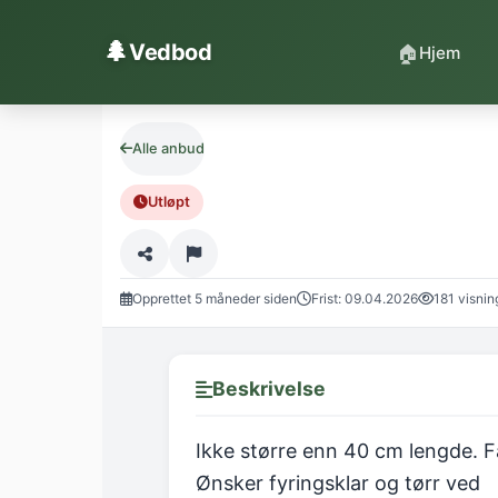
Hopp til innhold
🌲
Vedbod
🏠
Hjem
Alle anbud
Utløpt
Opprettet 5 måneder siden
Frist: 09.04.2026
181 visnin
Beskrivelse
Ikke større enn 40 cm lengde. Får
Ønsker fyringsklar og tørr ved