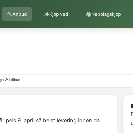
🔨
🪵
🏘️
Anbud
Kjøp ved
Nabolagskjøp
ger
1 tilbud
 peis 9. april så helst levering innen da.
u