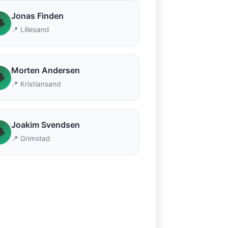
Jonas Finden

📍 Lillesand
Morten Andersen

📍 Kristiansand
Joakim Svendsen

📍 Grimstad