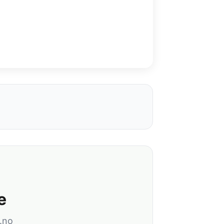
e
.no