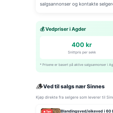
salgsannonser og kontakte selgere
💰 Vedpriser i Agder
400 kr
Snittpris per sekk
* Prisene er basert på aktive salgsannonser i A
🪵
Ved til salgs nær Sinnes
Kjøp direkte fra selgere som leverer til S
Blandingsved/eikeved i 60 L
🔥 Tørr