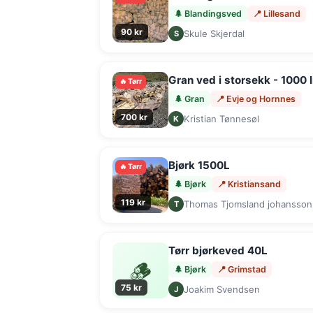
🌲 Blandingsved
📍 Lillesand
90 kr
Skule Skjerdal
S
Gran ved i storsekk - 1000 
🔥 Tørr
🌲 Gran
📍 Evje og Hornnes
700 kr
Kristian Tønnesøl
K
Bjørk 1500L
🔥 Tørr
🌲 Bjørk
📍 Kristiansand
119 kr
Thomas Tjomsland johansson
T
Tørr bjørkeved 40L
🪵
🌲 Bjørk
📍 Grimstad
75 kr
Joakim Svendsen
J