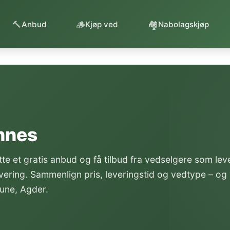
🔨
🪵
🏘️
Anbud
Kjøp ved
Nabolagskjøp
innes
te et gratis anbud og få tilbud fra vedselgere som le
evering. Sammenlign pris, leveringstid og vedtype – og
mune, Agder.