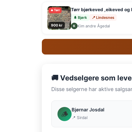
Tørr bjørkeved ,eikeved og
🔥 Tørr
🌲 Bjørk
📍 Lindesnes
900 kr
Kim andre Ågedal
K
🚚 Vedselgere som lever
Disse selgerne har aktive salgsa
Bjørnar Josdal
🪵
📍 Sirdal