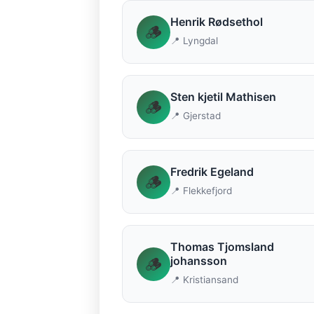
Henrik Rødsethol
🪵
📍 Lyngdal
Sten kjetil Mathisen
🪵
📍 Gjerstad
Fredrik Egeland
🪵
📍 Flekkefjord
Thomas Tjomsland
🪵
johansson
📍 Kristiansand