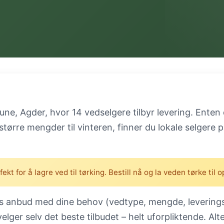
ne, Agder, hvor 14 vedselgere tilbyr levering. Enten 
r større mengder til vinteren, finner du lokale selger
t for å lagre ved til tørking. Bestill nå og la veden tørke til 
is anbud med dine behov (vedtype, mengde, leverings
velger selv det beste tilbudet – helt uforpliktende. Al