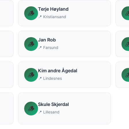
Terje Høyland
🪵

📍 Kristiansand
Jan Rob
🪵

📍 Farsund
Kim andre Ågedal
🪵

📍 Lindesnes
Skule Skjerdal
🪵
📍 Lillesand