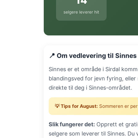
14
selgere leverer hit
📍 Om vedlevering til Sinnes
Sinnes er et område i Sirdal kommu
blandingsved for jevn fyring, elle
direkte til deg i Sinnes-området.
💡 Tips for August:
Sommeren er perfek
Slik fungerer det:
Opprett et grat
selgere som leverer til Sinnes. Du 