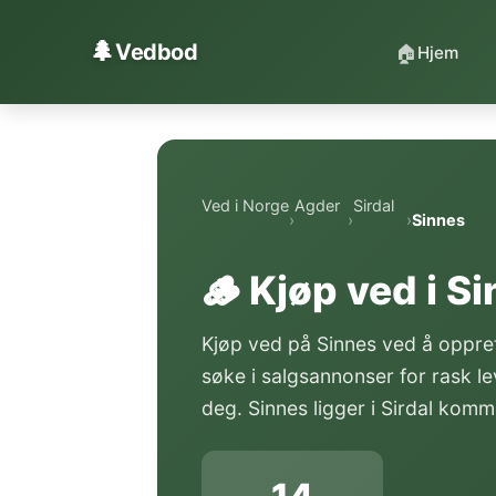
Hopp til innhold
🌲
Vedbod
🏠
Hjem
Ved i Norge
Agder
Sirdal
›
›
›
Sinnes
🪵 Kjøp ved i S
Kjøp ved på Sinnes ved å oppret
søke i salgsannonser for rask l
deg. Sinnes ligger i Sirdal kom