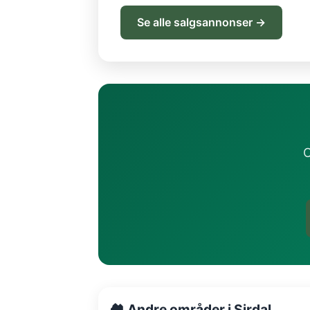
Se alle salgsannonser →
O
🏘️ Andre områder i Sirdal